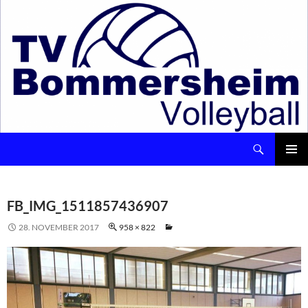
Suchen
Volleyball – TV Bommersheim 1891 e.V.
ZUM
INHALT
Pri
SPRINGEN
Me
FB_IMG_1511857436907
28. NOVEMBER 2017
958 × 822