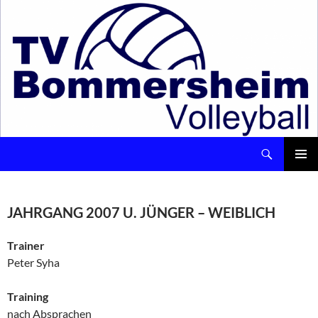
Suchen
Volleyball – TV Bommersheim 1891 e.V.
ZUM
INHALT
Pri
SPRINGEN
Me
JAHRGANG 2007 U. JÜNGER – WEIBLICH
Trainer
Peter Syha
Training
nach Absprachen