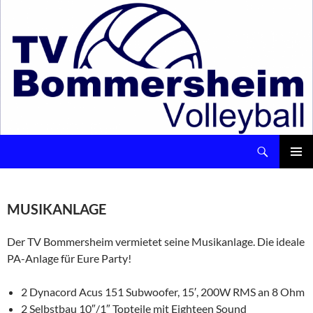
Suchen
Volleyball – TV Bommersheim 1891 e.V.
ZUM
INHALT
Pri
SPRINGEN
Me
MUSIKANLAGE
Der TV Bommersheim vermietet seine Musikanlage. Die ideale
PA-Anlage für Eure Party!
2 Dynacord Acus 151 Subwoofer, 15′, 200W RMS an 8 Ohm
2 Selbstbau 10″/1″ Topteile mit Eighteen Sound