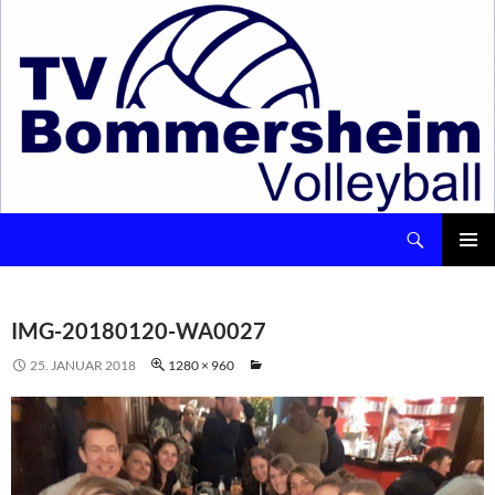
Suchen
Volleyball – TV Bommersheim 1891 e.V.
ZUM
INHALT
Pri
SPRINGEN
Me
IMG-20180120-WA0027
25. JANUAR 2018
1280 × 960