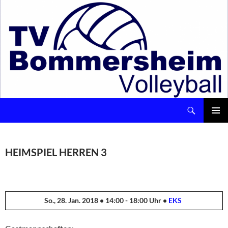
Suchen
Volleyball – TV Bommersheim 1891 e.V.
ZUM
INHALT
Pri
SPRINGEN
Me
HEIMSPIEL HERREN 3
So., 28. Jan. 2018 • 14:00 - 18:00 Uhr •
EKS