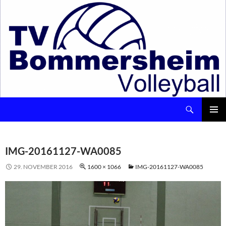
Suchen
Volleyball – TV Bommersheim 1891 e.V.
ZUM
INHALT
Pri
SPRINGEN
Me
IMG-20161127-WA0085
29. NOVEMBER 2016
1600 × 1066
IMG-20161127-WA0085