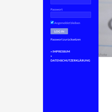
Passwort
Angemeldet bleiben
Passwort zurücksetzen
» IMPRESSUM
»
DATENSCHUTZERKLÄRUNG