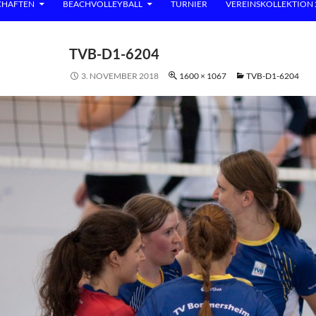
1891 e.V.
HAFTEN
BEACHVOLLEYBALL
TURNIER
VEREINSKOLLEKTION 
TVB-D1-6204
3. NOVEMBER 2018
1600 × 1067
TVB-D1-6204