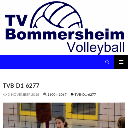
Suchen
Volleyball – TV Bommersheim 1891 e.V.
ZUM
INHALT
Pri
SPRINGEN
Me
TVB-D1-6277
3. NOVEMBER 2018
1600 × 1067
TVB-D1-6277