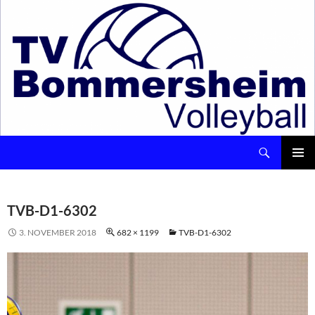
Suchen
Volleyball – TV Bommersheim 1891 e.V.
ZUM
INHALT
Pri
SPRINGEN
Me
TVB-D1-6302
3. NOVEMBER 2018
682 × 1199
TVB-D1-6302